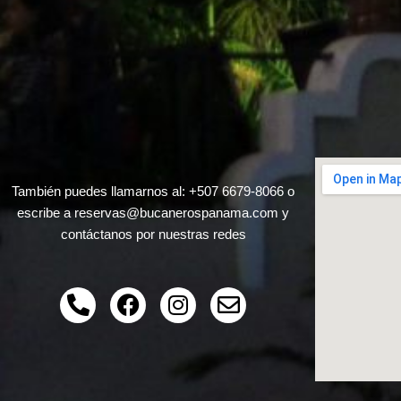
También puedes llamarnos al:
+507 6679-8066
o
escribe a
reservas@bucanerospanama.com
y
contáctanos por nuestras redes
P
F
I
E
h
a
n
n
o
c
s
v
n
e
t
e
e
b
a
l